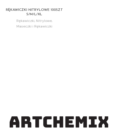
RĘKAWICZKI NITRYLOWE 100SZT
S/M/L/XL
Rękawiczki
,
Nitrylowe
,
Maseczki i Rękawiczki