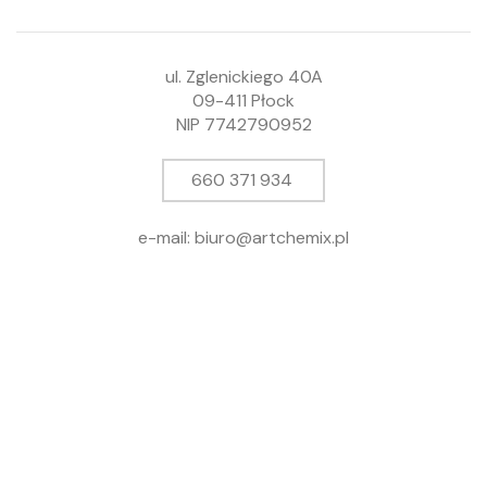
ul. Zglenickiego 40A
09-411 Płock
NIP 7742790952
660 371 934
e-mail: biuro@artchemix.pl