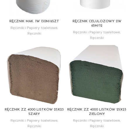
RĘCZNIK MAK. 1W 130M/6SZT
RĘCZNIK CELULOZOWY 2W
65M/12
Ręczniki i Papiery toaletowe
,
Ręczniki i Papiery toaletowe
,
Ręczniki
Ręczniki
RĘCZNIK ZZ 4000 LISTKÓW 25X23
RĘCZNIK ZZ 4000 LISTKÓW 25X23
SZARY
ZIELONY
Ręczniki i Papiery toaletowe
,
Ręczniki i Papiery toaletowe
,
Ręczniki
Ręczniki