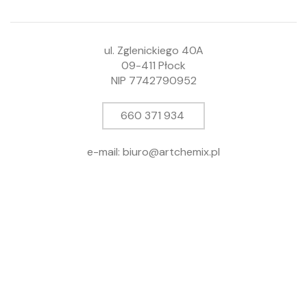
ul. Zglenickiego 40A
09-411 Płock
NIP 7742790952
660 371 934
e-mail: biuro@artchemix.pl