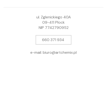
ul. Zglenickiego 40A
09-411 Płock
NIP 7742790952
660 371 934
e-mail: biuro@artchemix.pl