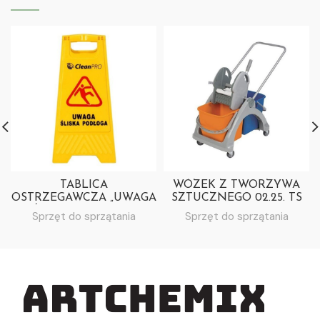
TABLICA
WÓZEK Z TWORZYWA
OSTRZEGAWCZA „UWAGA
SZTUCZNEGO 02.25. TS
ŚLISKA PODŁOGA”
Sprzęt do sprzątania
Sprzęt do sprzątania