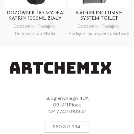
DOZOWNIK DO MYDŁA
KATRIN INCLUSIVE
KATRIN 1000ML BIAŁY
SYSTEM TOILET
DISPENSER- BIAŁY
Dozowniki i Podajniki
,
Dozowniki i Podajniki
,
Dozowniki do Mydła
Podajniki na papier toaletowy
ul. Zglenickiego 40A
09-411 Płock
NIP 7742790952
660 371 934