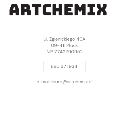
ul. Zglenickiego 40A
09-411 Płock
NIP 7742790952
660 371 934
e-mail: biuro@artchemix.pl