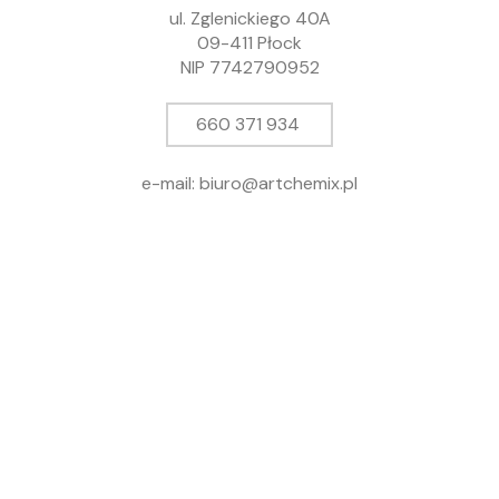
ul. Zglenickiego 40A
09-411 Płock
NIP 7742790952
660 371 934
e-mail: biuro@artchemix.pl