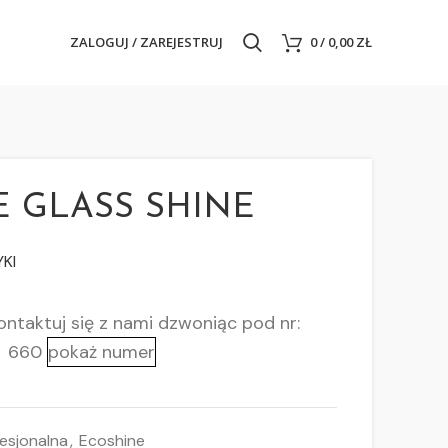
ZALOGUJ / ZAREJESTRUJ
0
/
0,00
ZŁ
 GLASS SHINE
KI
ntaktuj się z nami
dzwoniąc pod nr:
660
pokaż numer
esjonalna
,
Ecoshine