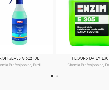
ROFIGLASS G 522 10L
FLOORS DAILY E30
emia Profesjonalna
,
Buzil
Chemia Profesjonalna
,
En