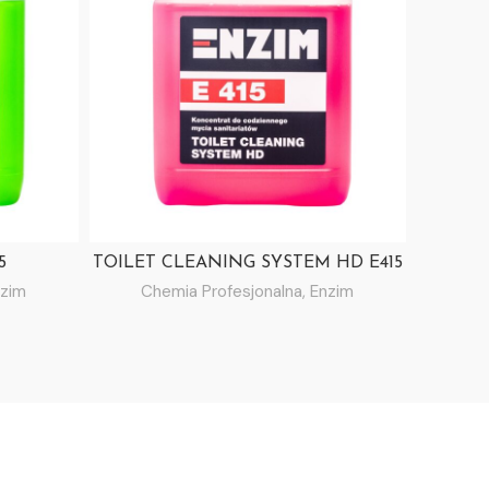
5
TOILET CLEANING SYSTEM HD E415
FO
zim
Chemia Profesjonalna
,
Enzim
Ch