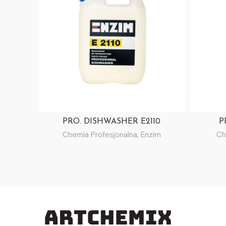
PRO. DISHWASHER E2110
P
Chemia Profesjonalna
,
Enzim
Ch