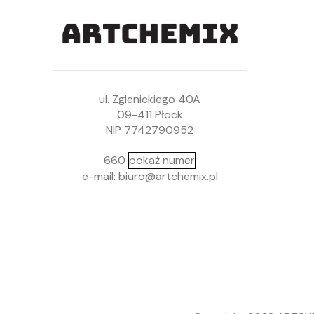
ul. Zglenickiego 40A
09-411 Płock
NIP 7742790952
660
pokaż numer
e-mail: biuro@artchemix.pl