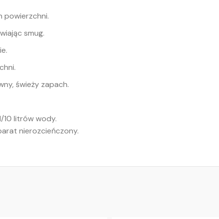
 powierzchni.
awiając smug.
e.
chni.
wny, świeży zapach.
/10 litrów wody.
arat nierozcieńczony.