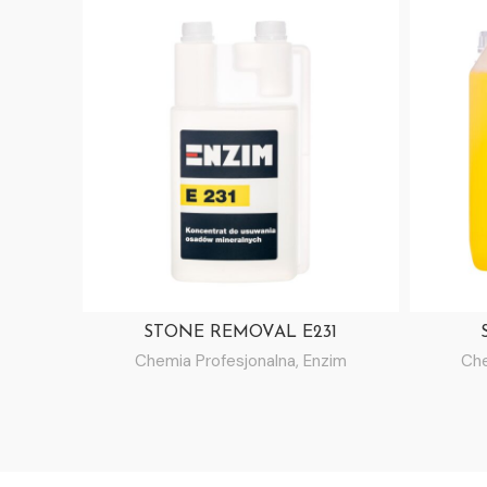
STONE REMOVAL E231
Chemia Profesjonalna
,
Enzim
Che