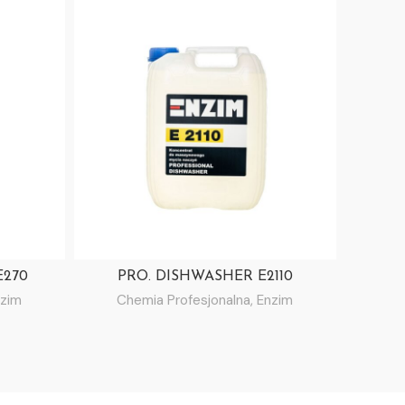
E270
PRO. DISHWASHER E2110
zim
Chemia Profesjonalna
,
Enzim
Ch