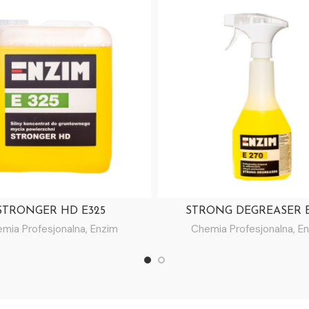
STRONGER HD E325
STRONG DEGREASER 
mia Profesjonalna
,
Enzim
Chemia Profesjonalna
,
En