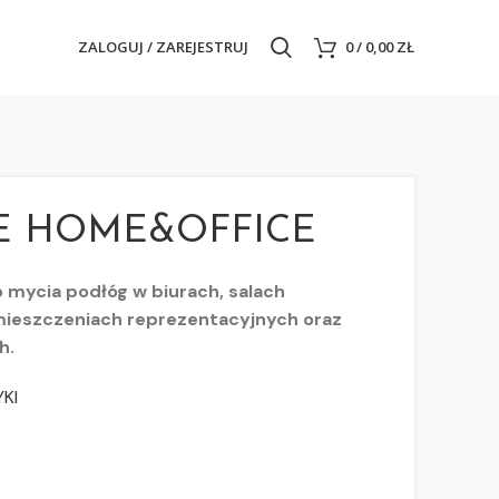
ZALOGUJ / ZAREJESTRUJ
0
/
0,00
ZŁ
E HOME&OFFICE
mycia podłóg w biurach, salach
mieszczeniach reprezentacyjnych oraz
h.
KI