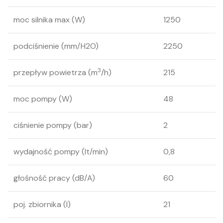
moc silnika max (W)
1250
podciśnienie (mm/H2O)
2250
3
przepływ powietrza (m
/h)
215
moc pompy (W)
48
ciśnienie pompy (bar)
2
wydajność pompy (lt/min)
0,8
głośność pracy (dB/A)
60
poj. zbiornika (l)
21