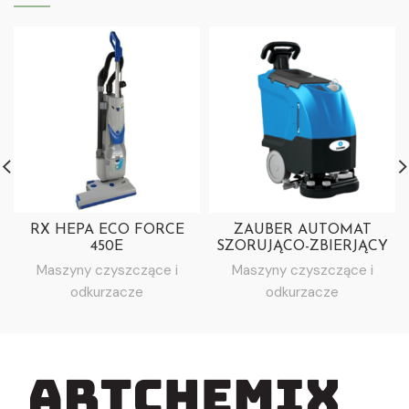
RX HEPA ECO FORCE
ZAUBER AUTOMAT
450E
SZORUJĄCO-ZBIERJĄCY
ZB45 Li-ion TECH
Maszyny czyszczące i
Maszyny czyszczące i
odkurzacze
odkurzacze