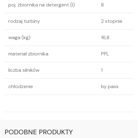
poj. zbiornika na detergent (l)
8
rodzaj turbiny
2 stopnie
waga (kg)
16,8
materiał zbiornika
PPL
liczba silników
1
chłodzenie
by pass
PODOBNE PRODUKTY