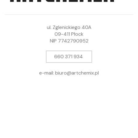
ul. Zglenickiego 40A
09-411 Płock
NIP 7742790952
660 371 934
e-mail: biuro@artchemix.pl