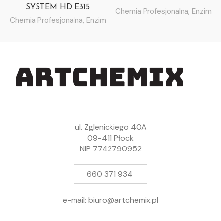
SYSTEM HD E315
Chemia Profesjonalna
,
Enzim
Chemia Profesjonalna
,
Enzim
ul. Zglenickiego 40A
09-411 Płock
NIP 7742790952
660 371 934
e-mail: biuro@artchemix.pl