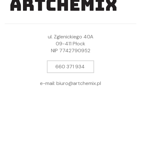
ul. Zglenickiego 40A
09-411 Płock
NIP 7742790952
660 371 934
e-mail: biuro@artchemix.pl