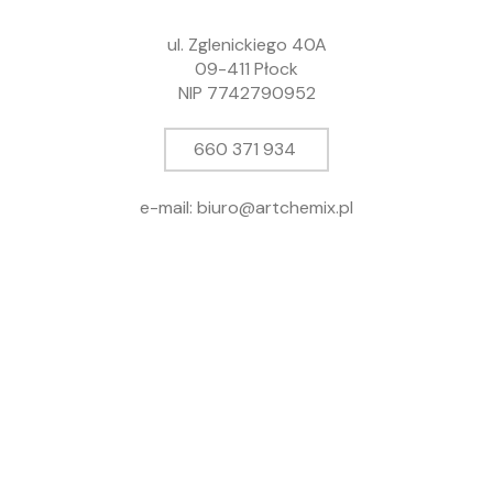
ul. Zglenickiego 40A
09-411 Płock
NIP 7742790952
660 371 934
e-mail: biuro@artchemix.pl