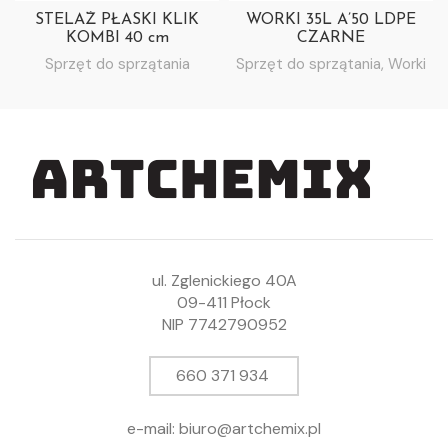
STELAŻ PŁASKI KLIK
WORKI 35L A’50 LDPE
KOMBI 40 cm
CZARNE
Sprzęt do sprzątania
Sprzęt do sprzątania
,
Worki
ul. Zglenickiego 40A
09-411 Płock
NIP 7742790952
660 371 934
e-mail: biuro@artchemix.pl