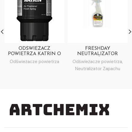
ODŚWIEŻACZ
FRESHDAY
POWIETRZA KATRIN O
NEUTRALIZATOR
ZAPACHU FRESH SPRING
ZAPACHÓW S.O.S
Odświeżacze powietrza
Odświeżacze powietrza
,
Neutralizator Zapachu