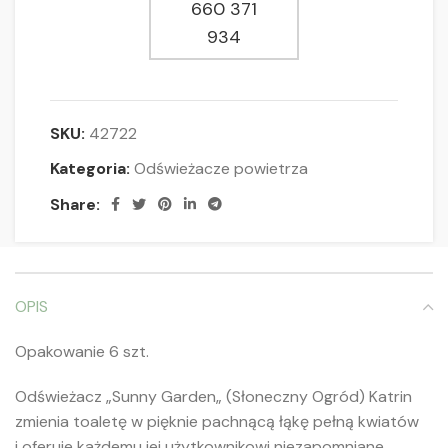
660 371
934
SKU:
42722
Kategoria:
Odświeżacze powietrza
Share:
OPIS
Opakowanie 6 szt.
Odświeżacz „Sunny Garden„ (Słoneczny Ogród) Katrin
zmienia toaletę w pięknie pachnącą łąkę pełną kwiatów
i oferuje każdemu jej użytkownikowi niezapomniane