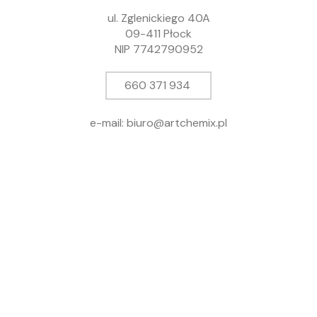
ul. Zglenickiego 40A
09-411 Płock
NIP 7742790952
660 371 934
e-mail: biuro@artchemix.pl