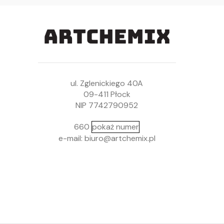
ul. Zglenickiego 40A
09-411 Płock
NIP 7742790952
660
pokaż numer
e-mail: biuro@artchemix.pl