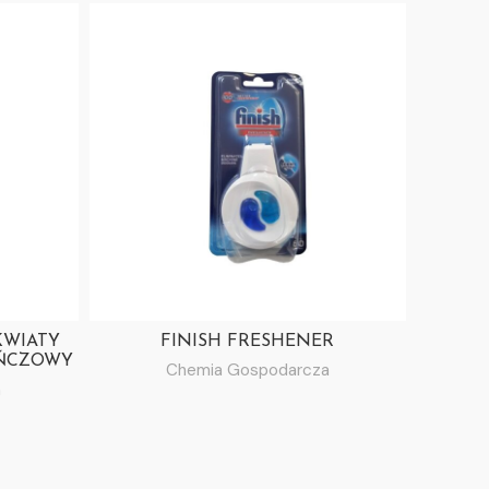
KWIATY
FINISH FRESHENER
GOLD
ŃCZOWY
Chemia Gospodarcza
a