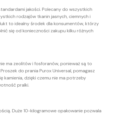
standardami jakości. Polecany do wszystkich
ystkich rodzajów tkanin jasnych, ciemnych i
odukt to idealny środek dla konsumentów, którzy
nić się od konieczności zakupu kilku różnych
ie ma zeolitów i fosforanów, ponieważ są to
ąc Proszek do prania Purox Universal, pomagasz
ię kamienia, dzięki czemu nie ma potrzeby
otność pralki.
nością. Duże 10-kilogramowe opakowanie pozwala