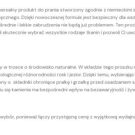
iwersalny produkt do prania stworzony zgodnie z niemieckimi 
 ręcznego. Dzięki nowoczesnej formule jest bezpieczny dla wsz
 średnie i lekkie zabrudzenia nie będą już problemem. Ten pr
skutecznie wybrać wszystkie rodzaje tkanin i pozwoli Ci uwol
y w trosce o środowisko naturalne. W składzie tego proszku n
ologicznej różnorodności rzek i jezior. Dzięki temu, wybieraj
y o składniki chroniące pralkę i grzałkę przed osadzaniem s
 się kamienia ma bezpośredni wpływ na bezawaryjność i żyw
y wybór, ponieważ łączy przystępną cenę z wyjątkową wydaj