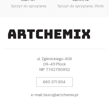
Sprzęt do sprzątania
Sprzęt do sprzątania
,
Worki
ul. Zglenickiego 40A
09-411 Płock
NIP 7742790952
660 371 934
e-mail: biuro@artchemix.pl