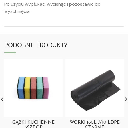
Po użyciu wypłukać, wycisnąć i pozostawić do
wyschnięcia.
PODOBNE PRODUKTY
GĄBKI KUCHENNE
WORKI 160L A’10 LDPE
5SZT.OP
CZARNE