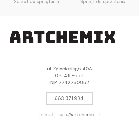
Sprzęt do sprzątania
Sprzęt do sprzątania
ul. Zglenickiego 40A
09-411 Płock
NIP 7742790952
660 371 934
e-mail: biuro@artchemix.pl