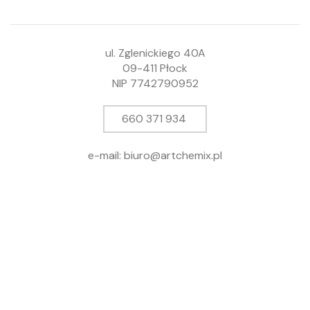
ul. Zglenickiego 40A
09-411 Płock
NIP 7742790952
660 371 934
e-mail: biuro@artchemix.pl