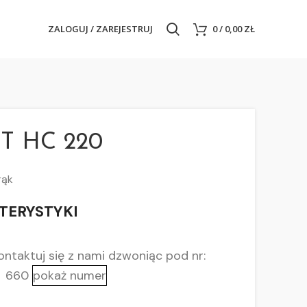
ZALOGUJ / ZAREJESTRUJ
0
/
0,00
ZŁ
T HC 220
rąk
TERYSTYKI
ntaktuj się z nami
dzwoniąc pod nr:
660
pokaż numer