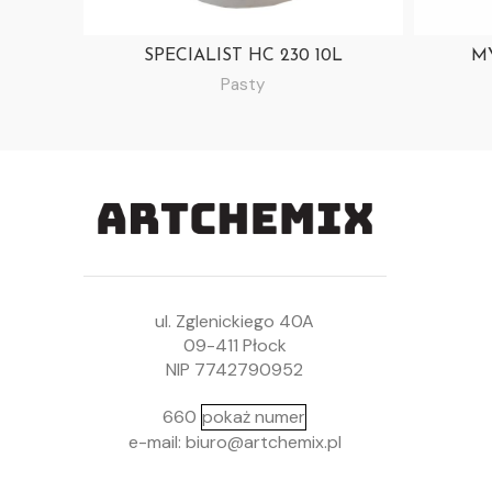
SPECIALIST HC 230 10L
MY
Pasty
ul. Zglenickiego 40A
09-411 Płock
NIP 7742790952
660
pokaż numer
e-mail: biuro@artchemix.pl