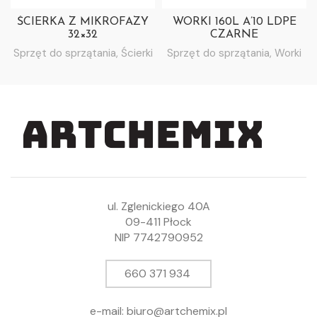
ŚCIERKA Z MIKROFAZY
WORKI 160L A’10 LDPE
32×32
CZARNE
Sprzęt do sprzątania
,
Ścierki
Sprzęt do sprzątania
,
Worki
ul. Zglenickiego 40A
09-411 Płock
NIP 7742790952
660 371 934
e-mail: biuro@artchemix.pl