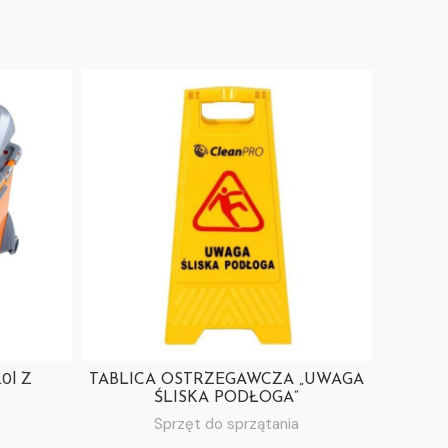
0l Z
TABLICA OSTRZEGAWCZA „UWAGA
Ś
ŚLISKA PODŁOGA”
Sp
Sprzęt do sprzątania