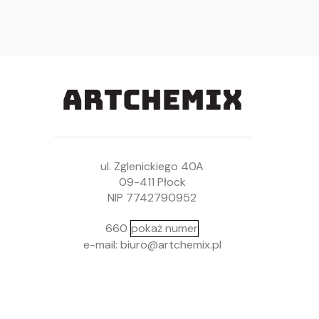
ul. Zglenickiego 40A
09-411 Płock
NIP 7742790952
660
pokaż numer
e-mail: biuro@artchemix.pl