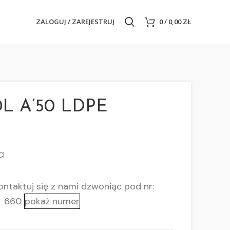
ZALOGUJ / ZAREJESTRUJ
0
/
0,00
ZŁ
L A’50 LDPE
CI
ntaktuj się z nami
dzwoniąc pod nr:
660
pokaż numer