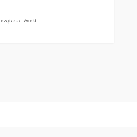
przątania
,
Worki