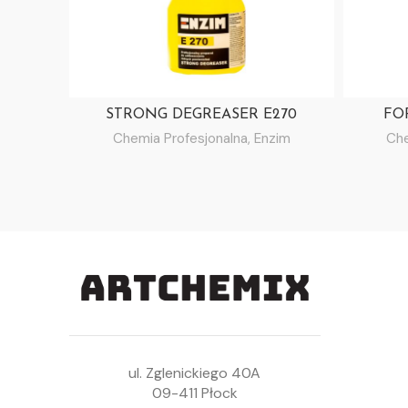
STRONG DEGREASER E270
FO
Chemia Profesjonalna
,
Enzim
Che
ul. Zglenickiego 40A
09-411 Płock