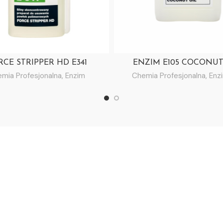
RCE STRIPPER HD E341
ENZIM E105 COCONUT
mia Profesjonalna
,
Enzim
Chemia Profesjonalna
,
Enz