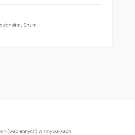
esjonalna
,
Enzim
nych (wapiennych) w zmywarkach