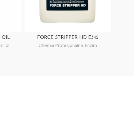
 OIL
FORCE STRIPPER HD E345
im
,
5L
Chemia Profesjonalna
,
Enzim
Ch