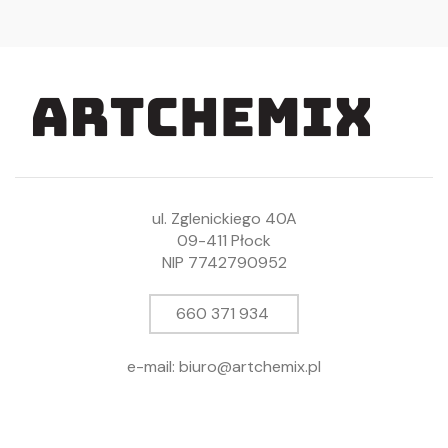
ul. Zglenickiego 40A
09-411 Płock
NIP 7742790952
660 371 934
e-mail: biuro@artchemix.pl