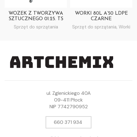
WÓZEK Z TWORZYWA
WORKI 80L A’50 LDPE
SZTUCZNEGO 01.25. TS
CZARNE
Sprzęt do sprzątania
Sprzęt do sprzątania
,
Worki
ul. Zglenickiego 40A
09-411 Płock
NIP 7742790952
660 371 934