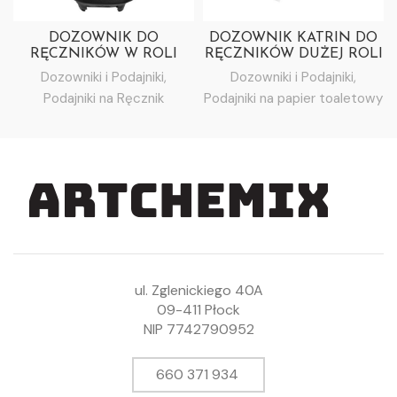
DOZOWNIK DO
DOZOWNIK KATRIN DO
RĘCZNIKÓW W ROLI
RĘCZNIKÓW DUŻEJ ROLI
KATRIN S- BIAŁY
ROZ.L – STAL
Dozowniki i Podajniki
,
Dozowniki i Podajniki
,
SZCZOTKOWANA
Podajniki na Ręcznik
Podajniki na papier toaletowy
(SREBRNY)
ul. Zglenickiego 40A
09-411 Płock
NIP 7742790952
660 371 934