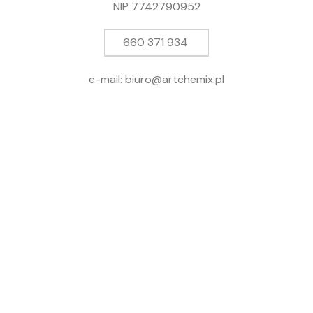
NIP 7742790952
660 371 934
e-mail: biuro@artchemix.pl