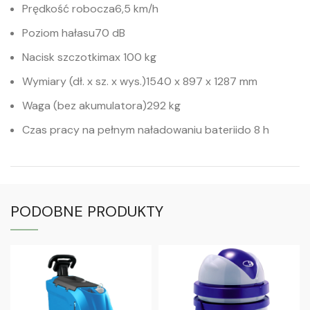
Prędkość robocza
6,5 km/h
Poziom hałasu
70 dB
Nacisk szczotki
max 100 kg
Wymiary (dł. x sz. x wys.)
1540 x 897 x 1287 mm
Waga (bez akumulatora)
292 kg
Czas pracy na pełnym naładowaniu baterii
do 8 h
PODOBNE PRODUKTY