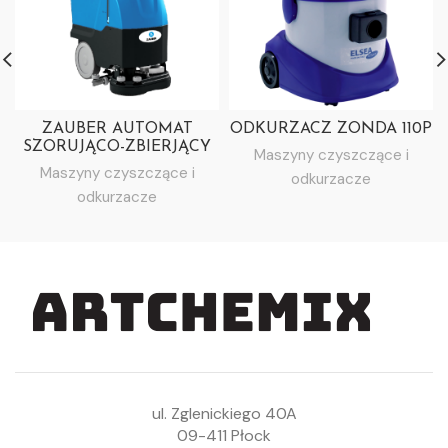
ZAUBER AUTOMAT
ODKURZACZ ZONDA 110P
SZORUJĄCO-ZBIERJĄCY
Maszyny czyszczące i
ZB 24B Li-ion TECH
Maszyny czyszczące i
odkurzacze
odkurzacze
ul. Zglenickiego 40A
09-411 Płock