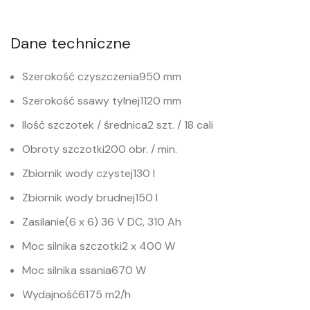
Dane techniczne
Szerokość czyszczenia
950 mm
Szerokość ssawy tylnej
1120 mm
Ilość szczotek / średnica
2 szt. / 18 cali
Obroty szczotki
200 obr. / min.
Zbiornik wody czystej
130 l
Zbiornik wody brudnej
150 l
Zasilanie
(6 x 6) 36 V DC, 310 Ah
Moc silnika szczotki
2 x 400 W
Moc silnika ssania
670 W
Wydajność
6175 m2/h