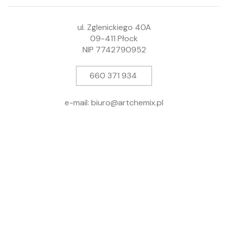
ul. Zglenickiego 40A
09-411 Płock
NIP 7742790952
660 371 934
e-mail: biuro@artchemix.pl