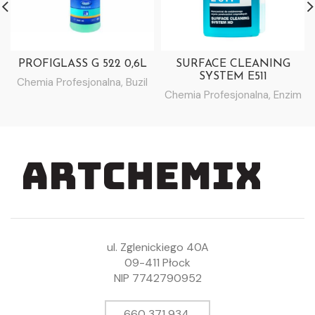
PROFIGLASS G 522 0,6L
SURFACE CLEANING
SYSTEM E511
Chemia Profesjonalna
,
Buzil
Chemia Profesjonalna
,
Enzim
ul. Zglenickiego 40A
09-411 Płock
NIP 7742790952
660 371 934