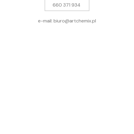
660 371 934
e-mail: biuro@artchemix.pl