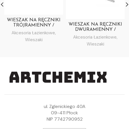
WIESZAK NA RĘCZNIKI
WIESZAK NA RĘCZNIKI
TRÓJRAMIENNY /
DWURAMIENNY /
RUCHOMY
Akcesoria Łazienkowe
,
RUCHOMY
Akcesoria Łazienkowe
,
Wieszaki
Wieszaki
ul. Zglenickiego 40A
09-411 Płock
NIP 7742790952