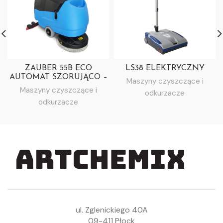
ZAUBER 55B ECO
LS38 ELEKTRYCZNY
AUTOMAT SZORUJĄCO –
Maszyny czyszczące i
ZBIERAJĄCY
Maszyny czyszczące i
odkurzacze
odkurzacze
ul. Zglenickiego 40A
09-411 Płock