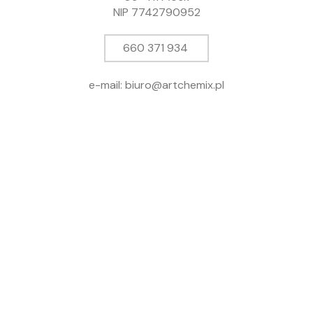
NIP 7742790952
660 371 934
e-mail: biuro@artchemix.pl