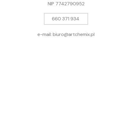
NIP 7742790952
660 371 934
e-mail: biuro@artchemix.pl