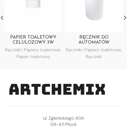
PAPIER TOALETOWY
RĘCZNIK DO
CELULOZOWY 3W
AUTOMATÓW
25M/24 ROLKI
CELULOZOWY 140M 2W
Ręczniki i Papiery toaletowe
,
Ręczniki i Papiery toaletowe
,
Papier toaletowy
Ręczniki
ul. Zglenickiego 40A
09-411 Płock