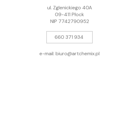
ul. Zglenickiego 40A
09-411 Płock
NIP 7742790952
660 371 934
e-mail: biuro@artchemix.pl